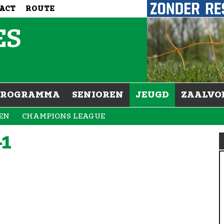
ACT
ROUTE
ES
PROGRAMMA
SENIOREN
JEUGD
ZAALVO
EN
CHAMPIONS LEAGUE
-1