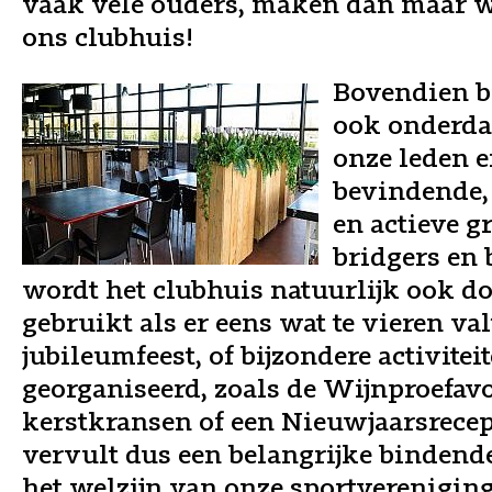
vaak vele ouders, maken dan maar w
ons clubhuis!
Bovendien b
ook onderda
onze leden e
bevindende,
en actieve g
bridgers en 
wordt het clubhuis natuurlijk ook d
gebruikt als er eens wat te vieren val
jubileumfeest, of bijzondere activitei
georganiseerd, zoals de Wijnproefav
kerstkransen of een Nieuwjaarsrecep
vervult dus een belangrijke bindende
het welzijn van onze sportvereniging