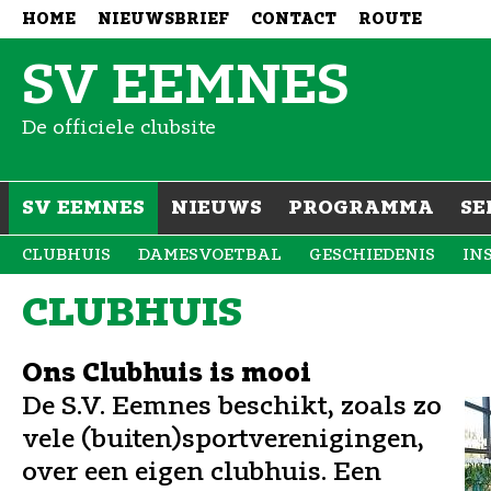
HOME
NIEUWSBRIEF
CONTACT
ROUTE
SV EEMNES
De officiele clubsite
SV EEMNES
NIEUWS
PROGRAMMA
SE
CLUBHUIS
DAMESVOETBAL
GESCHIEDENIS
IN
CLUBHUIS
Ons Clubhuis is mooi
De S.V. Eemnes beschikt, zoals zo
vele (buiten)sportverenigingen,
over een eigen clubhuis. Een