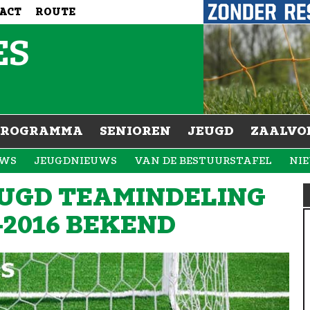
ACT
ROUTE
ES
PROGRAMMA
SENIOREN
JEUGD
ZAALVO
UWS
JEUGDNIEUWS
VAN DE BESTUURSTAFEL
NI
EUGD TEAMINDELING
-2016 BEKEND